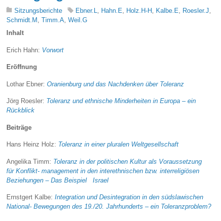
Sitzungsberichte
Ebner.L
,
Hahn.E
,
Holz.H-H
,
Kalbe.E
,
Roesler.J
,
Schmidt.M
,
Timm.A
,
Weil.G
Inhalt
Erich Hahn:
Vorwort
Eröffnung
Lothar Ebner:
Oranienburg und das Nachdenken über Toleranz
Jörg Roesler:
Toleranz und ethnische Minderheiten in Europa – ein
Rückblick
Beiträge
Hans Heinz Holz:
Toleranz in einer pluralen Weltgesellschaft
Angelika Timm:
Toleranz in der politischen Kultur als Voraussetzung
für Konflikt- management in den interethnischen bzw. interreligiösen
Beziehungen – Das Beispiel Israel
Ernstgert Kalbe:
Integration und Desintegration in den südslawischen
National- Bewegungen des 19./20. Jahrhunderts – ein Toleranzproblem?