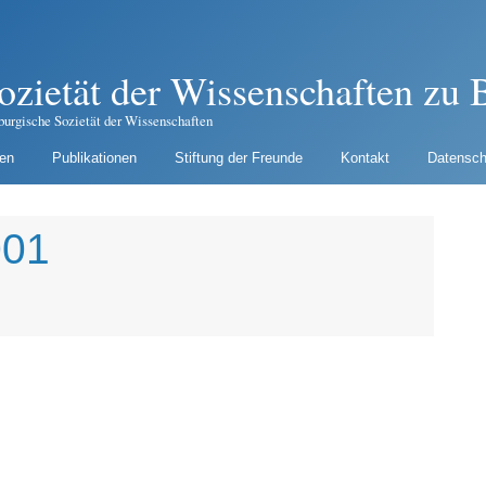
ozietät der Wissenschaften zu B
burgische Sozietät der Wissenschaften
gen
Publikationen
Stiftung der Freunde
Kontakt
Datensch
001