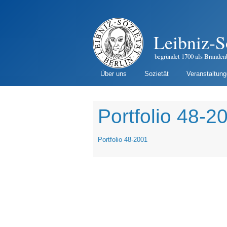
Leibniz-S
begründet 1700 als Branden
Über uns
Sozietät
Veranstaltun
Portfolio 48-2
Portfolio 48-2001