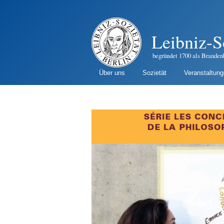
Leibniz-S
begründet 1700 als Branden
Über uns
Sozietät
Veranstaltun