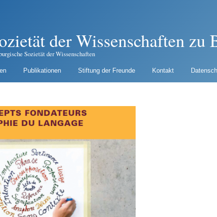
ozietät der Wissenschaften zu B
burgische Sozietät der Wissenschaften
gen
Publikationen
Stiftung der Freunde
Kontakt
Datensch