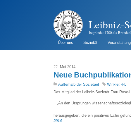
Leibniz-S
begründet 1700 als Branden
Über uns
Sozietät
Veranstaltun
22. Mai 2014
Neue Buchpublikatio
Außerhalb der Sozietaet
Winkler.R-L
Das Mitglied der Leibniz-Sozietät Frau Rose-
„An den Ursprüngen wissenschaftssoziologi
herausgegeben, die ein positives Echo gefun
2014.