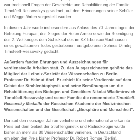
war traditionell Fragen der Geschichte und Rehabilitierung der Familie
Timoféeff-Ressovskys gewidmet, auf dem Erinnerungen seiner Schüler
und Weggefährten vorgestellt wurden.
In diesem Jahr wurde insbesondere aus Anlass des 70. Jahrestages der
Befreiung Europas, des Sieges der Roten Armee sowie der Beendigung
des 2. Weltkrieges dem Schicksal des im KZ Ebensee/Mauthausen
eines gewaltsamen Todes gestorbenen, erstgeborenen Sohnes Dimitrij
Timoféeff-Ressovsky gedacht.
Außerdem fanden Ehrungen und Auszeichnungen für
verdienstvolle Arbeiten statt. Zu den Ausgezeichneten gehörte das
Mitglied der Leibniz-Sozietät der Wissenschaften zu Berlin
Professor Dr. Helmut Abel. Er erhielt für seine Verdienste auf dem
Gebiet der Strahlenbiophysik und seine Bemühungen um die
Rehabilitierung des Biologen und Genetikers Nikolai Wladimirovich
Timoféeff-Ressovsky und seiner Familie die renommierte
Timoféeff-
Ressovsky-Medaille
der Russischen Akademie der Medizinischen
Wissenschaften und der Gesellschaft „Biosphäre und Menschheit“.
Der seit den neunziger Jahren verliehene und international anerkannte
Preis auf dem Gebiet der Strahlengenetik und Radioökologie wurde
bisher an mehr als 80 Wissenschaftler verliehen. In Deutschland
erhielten den Preis bisher Professor Dr. Robert Rompe (Berlin),