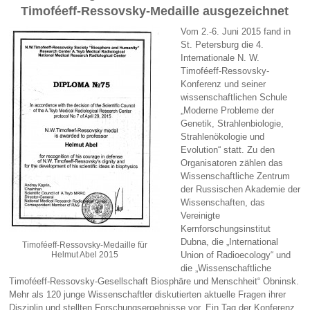
Timoféeff-Ressovsky-Medaille ausgezeichnet
Vom 2.-6. Juni 2015 fand in
St. Petersburg die 4.
Internationale N. W.
Timoféeff-Ressovsky-
Konferenz und seiner
wissenschaftlichen Schule
„Moderne Probleme der
Genetik, Strahlenbiologie,
Strahlenökologie und
Evolution“ statt. Zu den
Organisatoren zählen das
Wissenschaftliche Zentrum
der Russischen Akademie der
Wissenschaften, das
Vereinigte
Kernforschungsinstitut
Dubna, die „International
Timoféeff-Ressovsky-Medaille für
Helmut Abel 2015
Union of Radioecology“ und
die „Wissenschaftliche
Timoféeff-Ressovsky-Gesellschaft Biosphäre und Menschheit“ Obninsk.
Mehr als 120 junge Wissenschaftler diskutierten aktuelle Fragen ihrer
Disziplin und stellten Forschungsergebnisse vor. Ein Tag der Konferenz