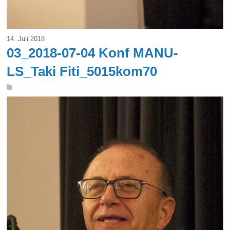
14. Juli 2018
03_2018-07-04 Konf MANU-
LS_Taki Fiti_5015kom70