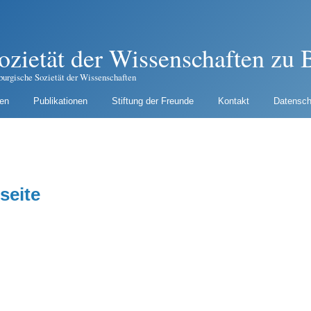
ozietät der Wissenschaften zu B
burgische Sozietät der Wissenschaften
gen
Publikationen
Stiftung der Freunde
Kontakt
Datensch
seite