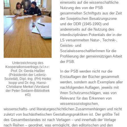
einerseits auf die wissenschaftliche
Nutzung des von der PSB
gesammelten Schriftguts aus der Zeit
der Sowjetischen Besatzungszone
und der DDR (1945-1990) und
andererseits auf die Nutzung des
interdisziplinären Potentials der in der
LS versammelten Natur-, Technik-,
Geistes- und
SozialwissenschaftlerInnen für die
Profilierung der gemeinnützigen Arbeit
der PSB.
Unterzeichnung des
Kooperationsvertrags (v.l.n.r.:
Prof. Dr. Gerda Haßler
In der PSB werden nicht nur die
(Präsidentin der Leibniz-
Erstauflagen der Bücher gesammelt
Sozietät), Dipl.-Ing. (FH) Heiko
werden, sondern auch Exemplare aller
Isopp und Dr.-Ing. Hansi-
Christiane Merkel (Vorstand
nachfolgenden Auflagen, jeweils mit
der Peter-Sodann-Bibliothek
ihren Schutzumschlägen, was von
eG)
Relevanz für das Erkennen von
wissenssoziologischen,
wissenschafts- und literaturgeschichtlichen Zusammenhängen und nicht
zuletzt von buchästhetischen Gestaltungspraktiken ist. Der größte Teil
des Gesamtbestandes ist nach Verlagen – und innerhalb der Verlage
nach Reihen – geordnet, was ermöglicht, den editorischen und den