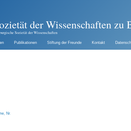
ozietät der Wissenschaften zu B
burgische Sozietät der Wissenschaften
gen
Publikationen
Stiftung der Freunde
Kontakt
Datensch
e, Nr.