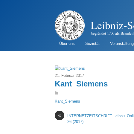
Leibniz-S
begründet 1700 als Branden
Über uns
Sozietät
Veranstaltun
21. Februar 2017
Kant_Siemens
Kant_Siemens
«
INTERNETZEITSCHRIFT Leibniz Onlin
26 (2017)