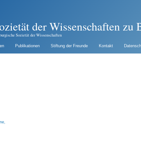
ozietät der Wissenschaften zu B
burgische Sozietät der Wissenschaften
gen
Publikationen
Stiftung der Freunde
Kontakt
Datensch
ne,