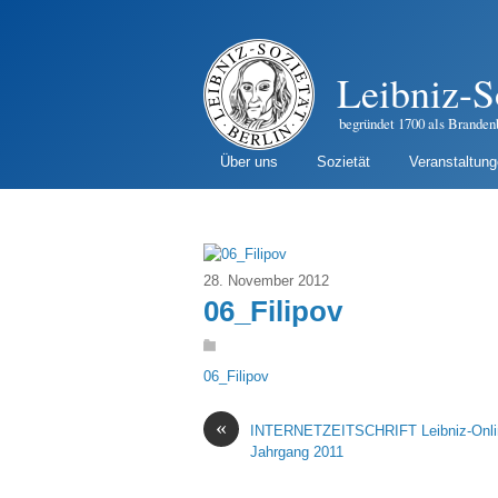
Leibniz-S
begründet 1700 als Branden
Über uns
Sozietät
Veranstaltun
28. November 2012
06_Filipov
06_Filipov
«
INTERNETZEITSCHRIFT Leibniz-Onli
Jahrgang 2011