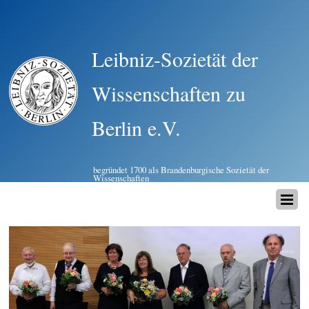
Leibniz-Sozietät der
Wissenschaften zu
Berlin e.V.
begründet 1700 als Brandenburgische Sozietät der
Wissenschaften