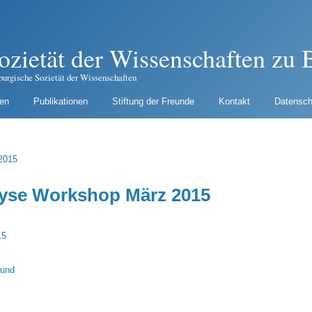
ozietät der Wissenschaften zu B
burgische Sozietät der Wissenschaften
gen
Publikationen
Stiftung der Freunde
Kontakt
Datensch
lyse Workshop März 2015
15
 und