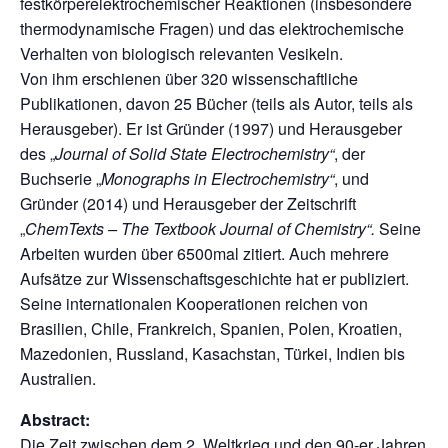
festkörperelektrochemischer Reaktionen (insbesondere
thermodynamische Fragen) und das elektrochemische
Verhalten von biologisch relevanten Vesikeln.
Von ihm erschienen über 320 wissenschaftliche
Publikationen, davon 25 Bücher (teils als Autor, teils als
Herausgeber). Er ist Gründer (1997) und Herausgeber
des „
Journal of Solid State Electrochemistry“
, der
Buchserie „
Monographs in Electrochemistry“
, und
Gründer (2014) und Herausgeber der Zeitschrift
„
ChemTexts – The Textbook Journal of Chemistry“.
Seine
Arbeiten wurden über 6500mal zitiert. Auch mehrere
Aufsätze zur Wissenschaftsgeschichte hat er publiziert.
Seine internationalen Kooperationen reichen von
Brasilien, Chile, Frankreich, Spanien, Polen, Kroatien,
Mazedonien, Russland, Kasachstan, Türkei, Indien bis
Australien.
Abstract:
Die Zeit zwischen dem 2. Weltkrieg und den 90-er Jahren