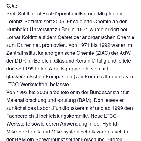
C.V.:
Prof. Schiller ist Festkörperchemiker und Mitglied der
Leibniz-Sozietät seit 2005. Er studierte Chemie an der
Humboldt-Universität zu Berlin. 1971 wurde er dort bei
Lothar Kolditz auf dem Gebiet der anorganischen Chemie
zum Dr. rer. nat. promoviert. Von 1971 bis 1992 war er im
Zentralinstitut für anorganische Chemie (ZIAC) der AdW
der DDR im Bereich „Glas und Keramik“ tätig und leitete
dort seit 1981 eine Arbeitsgruppe, die sich mit
glaskeramischen Kompositen (von Keramovitronen bis zu
LTCC-Werkstoffen) befasste.
Von 1992 bis 2009 arbeitete er in der Bundesanstalt für
Materialforschung und -prüfung (BAM). Dort leitete er
zunächst das Labor „Funktionskeramik“ und ab 1999 den
Fachbereich „Hochleistungskeramik“. Neue LTCC-
Werkstoffe sowie deren Anwendung in der Hybrid-
Mikroelektronik und Mikrosystemtechnik waren auch in
der BAM ein Schwerpunkt seiner Forschung. Hierbei