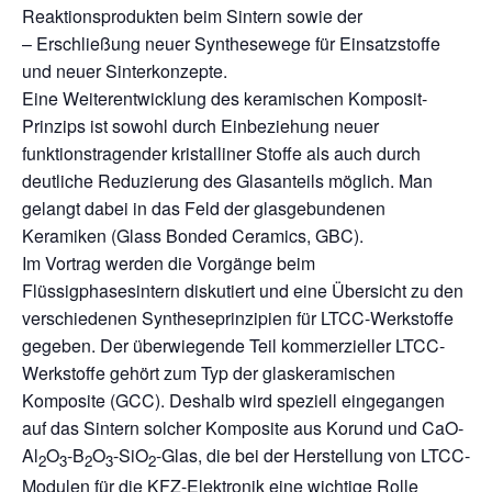
Reaktionsprodukten beim Sintern sowie der
– Erschließung neuer Synthesewege für Einsatzstoffe
und neuer Sinterkonzepte.
Eine Weiterentwicklung des keramischen Komposit-
Prinzips ist sowohl durch Einbeziehung neuer
funktionstragender kristalliner Stoffe als auch durch
deutliche Reduzierung des Glasanteils möglich. Man
gelangt dabei in das Feld der glasgebundenen
Keramiken (Glass Bonded Ceramics, GBC).
Im Vortrag werden die Vorgänge beim
Flüssigphasesintern diskutiert und eine Übersicht zu den
verschiedenen Syntheseprinzipien für LTCC-Werkstoffe
gegeben. Der überwiegende Teil kommerzieller LTCC-
Werkstoffe gehört zum Typ der glaskeramischen
Komposite (GCC). Deshalb wird speziell eingegangen
auf das Sintern solcher Komposite aus Korund und CaO-
Al
O
-B
O
-SiO
-Glas, die bei der Herstellung von LTCC-
2
3
2
3
2
Modulen für die KFZ-Elektronik eine wichtige Rolle