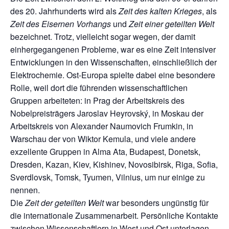
des 20. Jahrhunderts wird als
Zeit des kalten Krieges
, als
Zeit des Eisernen Vorhangs
und
Zeit einer geteilten Welt
bezeichnet. Trotz, vielleicht sogar wegen, der damit
einhergegangenen Probleme, war es eine Zeit intensiver
Entwicklungen in den Wissenschaften, einschließlich der
Elektrochemie. Ost-Europa spielte dabei eine besondere
Rolle, weil dort die führenden wissenschaftlichen
Gruppen arbeiteten: in Prag der Arbeitskreis des
Nobelpreisträgers Jaroslav Heyrovský, in Moskau der
Arbeitskreis von Alexander Naumovich Frumkin, in
Warschau der von Wiktor Kemula, und viele andere
exzellente Gruppen in Alma Ata, Budapest, Donetsk,
Dresden, Kazan, Kiev, Kishinev, Novosibirsk, Riga, Sofia,
Sverdlovsk, Tomsk, Tyumen, Vilnius, um nur einige zu
nennen.
Die
Zeit der geteilten Welt
war besonders ungünstig für
die internationale Zusammenarbeit. Persönliche Kontakte
zwischen Wissenschaftlern in West und Ost unterlagen