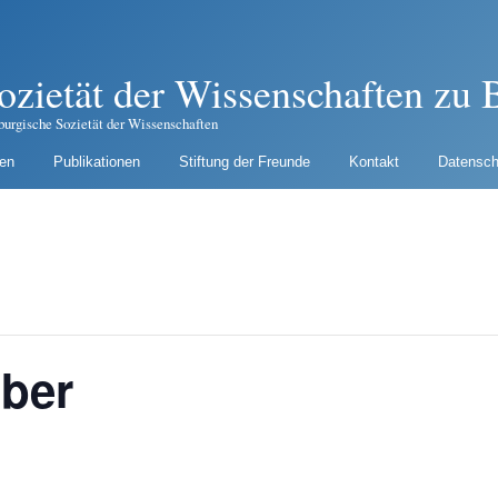
ozietät der Wissenschaften zu B
burgische Sozietät der Wissenschaften
gen
Publikationen
Stiftung der Freunde
Kontakt
Datensch
ber