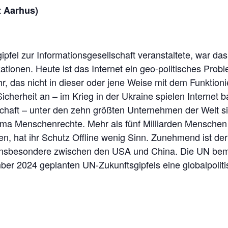
t Aarhus)
ipfel zur Informationsgesellschaft veranstaltete, war da
kationen. Heute ist das Internet ein geo-politisches Prob
 das nicht in dieser oder jene Weise mit dem Funktioni
 Sicherheit an – im Krieg in der Ukraine spielen Internet 
rtschaft – unter den zehn größten Unternehmen der Welt s
a Menschenrechte. Mehr als fünf Milliarden Menschen 
en, hat ihr Schutz Offline wenig Sinn. Zunehmend ist d
 insbesondere zwischen den USA und China. Die UN bemüh
r 2024 geplanten UN-Zukunftsgipfels eine globalpolit