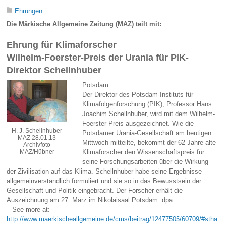
Ehrungen
Die Märkische Allgemeine Zeitung (MAZ) teilt mit:
Ehrung für Klimaforscher
Wilhelm-Foerster-Preis der Urania für PIK-
Direktor Schellnhuber
Potsdam:
Der Direktor des Potsdam-Instituts für
Klimafolgenforschung (PIK), Professor Hans
Joachim Schellnhuber, wird mit dem Wilhelm-
Foerster-Preis ausgezeichnet. Wie die
H. J. Schellnhuber
Potsdamer Urania-Gesellschaft am heutigen
MAZ 28.01.13
Mittwoch mitteilte, bekommt der 62 Jahre alte
Archivfoto
Klimaforscher den Wissenschaftspreis für
MAZ/Hübner
seine Forschungsarbeiten über die Wirkung
der Zivilisation auf das Klima. Schellnhuber habe seine Ergebnisse
allgemeinverständlich formuliert und sie so in das Bewusstsein der
Gesellschaft und Politik eingebracht. Der Forscher erhält die
Auszeichnung am 27. März im Nikolaisaal Potsdam. dpa
– See more at:
http://www.maerkischeallgemeine.de/cms/beitrag/12477505/60709/#stha