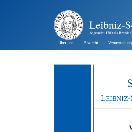
Leibniz-S
begründet 1700 als Branden
Über uns
Sozietät
Veranstaltun