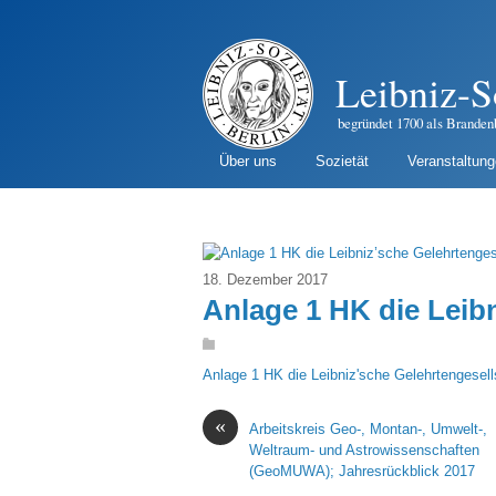
Leibniz-S
begründet 1700 als Branden
Über uns
Sozietät
Veranstaltun
18. Dezember 2017
Anlage 1 HK die Leib
Anlage 1 HK die Leibniz'sche Gelehrtengesells
«
Arbeitskreis Geo-, Montan-, Umwelt-,
Weltraum- und Astrowissenschaften
(GeoMUWA); Jahresrückblick 2017