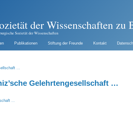
ozietät der Wissenschaften zu B
burgische Sozietät der Wissenschaften
gen
Publikationen
Stiftung der Freunde
Kontakt
Datensch
niz’sche Gelehrtengesellschaft …
chaft ...