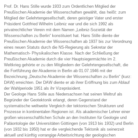
Prof. Dr. Hans Stille wurde 1933 zum Ordentlichen Mitglied der
Preußischen Akademie der Wissenschaften gewählt, das heißt: zum
Mitglied der Gelehrtengesellschaft, deren geistiger Vater und erster
Präsident Gottfried Wilhelm Leibniz war und die sich 1992 als
privatrechtlicher Verein mit dem Namen „Leibniz-Sozietät der
Wissenschaften zu Berlin“ konstituiert hat. Hans Stille diente der
Preußischen Akademie der Wissenschaften ab 1937 bis zur Verordnung
eines neuen Statuts durch die NS-Regierung als Sekretar der
Mathematisch- Physikalischen Klasse. Nach der Schließung der
Preußischen Akademie durch die vier Hauptsiegermächte im 2.
Weltkrieg gehörte er zu den Mitgliedern der Gelehrtengesellschaft, die
die Fortführung der Akademie in Berlin ab 01.07.1946 mit der
Bezeichnung „Deutsche Akademie der Wissenschaften zu Berlin“ (kurz:
DAW) erreichten. Der DAW diente er ab ihrer Eröffnung bis zum Ablauf
der Wahlperiode 1951 als ihr Vizepräsident.
Der Geologe Hans Stille aus Niedersachsen hat seinen Weltruf als
Begründer der Geotektonik erlangt, deren Gegenstand der
systematische weltweite Vergleich der tektonischen Strukturen und
Prozesse in kontinentalen Regionen ist. Als akademischer Lehrer einer
großen wissenschaftlichen Schule an den Instituten für Geologie und
Paläontologie der Universitäten Göttingen (von 1913 bis 1932) und Berlin
(von 1932 bis 1950) hat er die vergleichende Tektonik als seinerzeit
aktuell und künftig vorrangige Arbeitsrichtung der geologischen