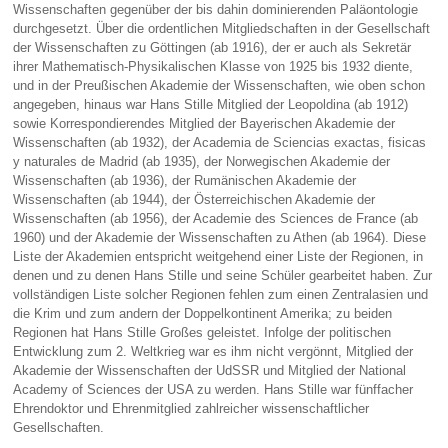
Wissenschaften gegenüber der bis dahin dominierenden Paläontologie
durchgesetzt. Über die ordentlichen Mitgliedschaften in der Gesellschaft
der Wissenschaften zu Göttingen (ab 1916), der er auch als Sekretär
ihrer Mathematisch-Physikalischen Klasse von 1925 bis 1932 diente,
und in der Preußischen Akademie der Wissenschaften, wie oben schon
angegeben, hinaus war Hans Stille Mitglied der Leopoldina (ab 1912)
sowie Korrespondierendes Mitglied der Bayerischen Akademie der
Wissenschaften (ab 1932), der Academia de Sciencias exactas, fisicas
y naturales de Madrid (ab 1935), der Norwegischen Akademie der
Wissenschaften (ab 1936), der Rumänischen Akademie der
Wissenschaften (ab 1944), der Österreichischen Akademie der
Wissenschaften (ab 1956), der Academie des Sciences de France (ab
1960) und der Akademie der Wissenschaften zu Athen (ab 1964). Diese
Liste der Akademien entspricht weitgehend einer Liste der Regionen, in
denen und zu denen Hans Stille und seine Schüler gearbeitet haben. Zur
vollständigen Liste solcher Regionen fehlen zum einen Zentralasien und
die Krim und zum andern der Doppelkontinent Amerika; zu beiden
Regionen hat Hans Stille Großes geleistet. Infolge der politischen
Entwicklung zum 2. Weltkrieg war es ihm nicht vergönnt, Mitglied der
Akademie der Wissenschaften der UdSSR und Mitglied der National
Academy of Sciences der USA zu werden. Hans Stille war fünffacher
Ehrendoktor und Ehrenmitglied zahlreicher wissenschaftlicher
Gesellschaften.