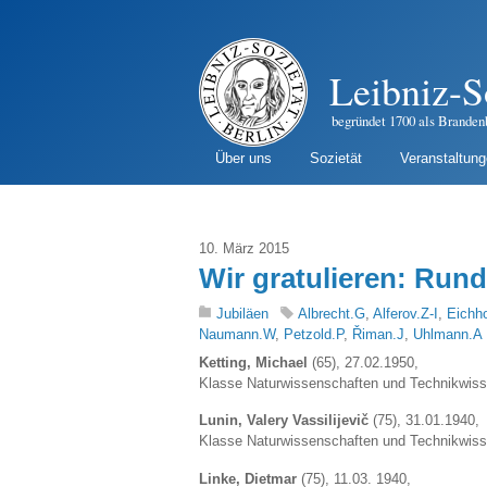
Leibniz-S
begründet 1700 als Branden
Über uns
Sozietät
Veranstaltun
10. März 2015
Wir gratulieren: Rund
Jubiläen
Albrecht.G
,
Alferov.Z-I
,
Eichh
Naumann.W
,
Petzold.P
,
Řiman.J
,
Uhlmann.A
Ketting, Michael
(65), 27.02.1950,
Klasse Naturwissenschaften und Technikwis
Lunin, Valery Vassilijevič
(75), 31.01.1940,
Klasse Naturwissenschaften und Technikwis
Linke, Dietmar
(75), 11.03. 1940,