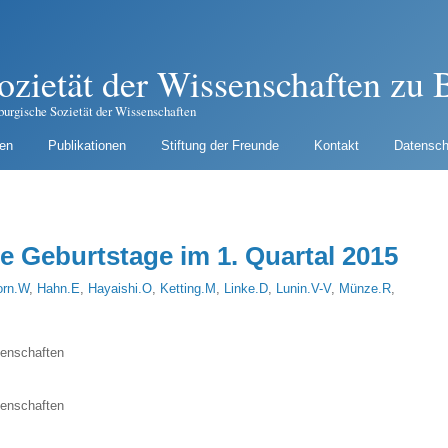
ozietät der Wissenschaften zu B
burgische Sozietät der Wissenschaften
gen
Publikationen
Stiftung der Freunde
Kontakt
Datensch
e Geburtstage im 1. Quartal 2015
orn.W
,
Hahn.E
,
Hayaishi.O
,
Ketting.M
,
Linke.D
,
Lunin.V-V
,
Münze.R
,
senschaften
senschaften