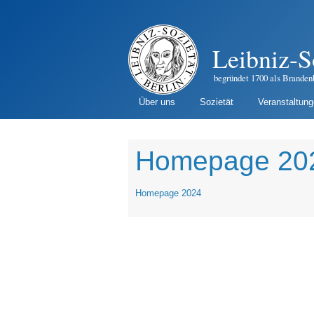
Leibniz-S
begründet 1700 als Branden
Über uns
Sozietät
Veranstaltun
Homepage 20
Homepage 2024