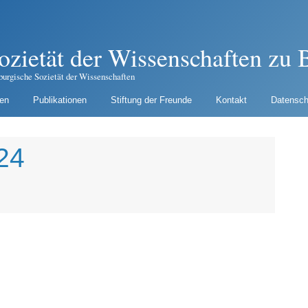
ozietät der Wissenschaften zu B
burgische Sozietät der Wissenschaften
gen
Publikationen
Stiftung der Freunde
Kontakt
Datensch
24