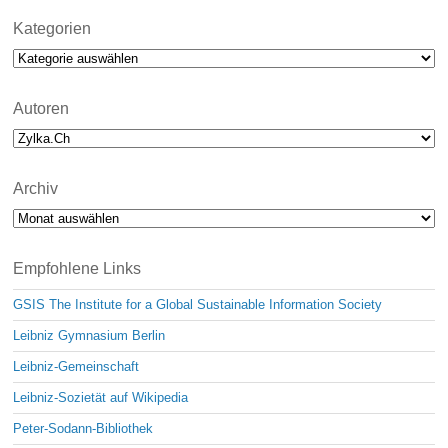
t
i
Kategorien
c
Kategorien
e
Autoren
Archiv
Archiv
Empfohlene Links
GSIS The Institute for a Global Sustainable Information Society
Leibniz Gymnasium Berlin
Leibniz-Gemeinschaft
Leibniz-Sozietät auf Wikipedia
Peter-Sodann-Bibliothek