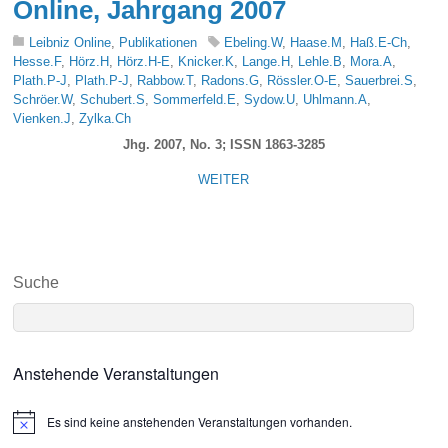
Online, Jahrgang 2007
Leibniz Online
,
Publikationen
Ebeling.W
,
Haase.M
,
Haß.E-Ch
,
Hesse.F
,
Hörz.H
,
Hörz.H-E
,
Knicker.K
,
Lange.H
,
Lehle.B
,
Mora.A
,
Plath.P-J
,
Plath.P-J
,
Rabbow.T
,
Radons.G
,
Rössler.O-E
,
Sauerbrei.S
,
Schröer.W
,
Schubert.S
,
Sommerfeld.E
,
Sydow.U
,
Uhlmann.A
,
Vienken.J
,
Zylka.Ch
Jhg. 2007, No. 3; ISSN 1863-3285
WEITER
Suche
Anstehende Veranstaltungen
Es sind keine anstehenden Veranstaltungen vorhanden.
N
o