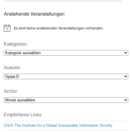
Anstehende Veranstaltungen
Es sind keine anstehenden Veranstaltungen vorhanden.
N
o
t
i
Kategorien
c
Kategorien
e
Autoren
Archiv
Archiv
Empfohlene Links
GSIS The Institute for a Global Sustainable Information Society