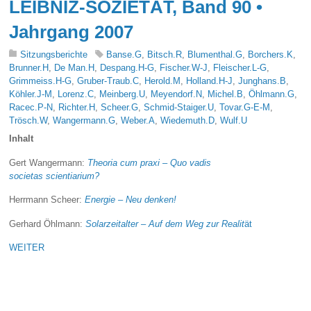
LEIBNIZ-SOZIETÄT, Band 90 •
Jahrgang 2007
Sitzungsberichte
Banse.G
,
Bitsch.R
,
Blumenthal.G
,
Borchers.K
,
Brunner.H
,
De Man.H
,
Despang.H-G
,
Fischer.W-J
,
Fleischer.L-G
,
Grimmeiss.H-G
,
Gruber-Traub.C
,
Herold.M
,
Holland.H-J
,
Junghans.B
,
Köhler.J-M
,
Lorenz.C
,
Meinberg.U
,
Meyendorf.N
,
Michel.B
,
Öhlmann.G
,
Racec.P-N
,
Richter.H
,
Scheer.G
,
Schmid-Staiger.U
,
Tovar.G-E-M
,
Trösch.W
,
Wangermann.G
,
Weber.A
,
Wiedemuth.D
,
Wulf.U
Inhalt
Gert Wangermann:
Theoria cum praxi – Quo vadis
societas scientiarium?
Herrmann Scheer:
Energie – Neu denken!
Gerhard Öhlmann:
Solarzeitalter – Auf dem Weg zur Realit
ät
WEITER