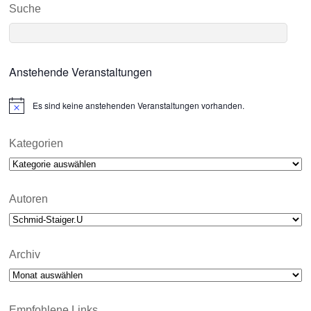
Suche
Anstehende Veranstaltungen
Es sind keine anstehenden Veranstaltungen vorhanden.
N
o
t
i
Kategorien
c
Kategorien
e
Autoren
Archiv
Archiv
Empfohlene Links