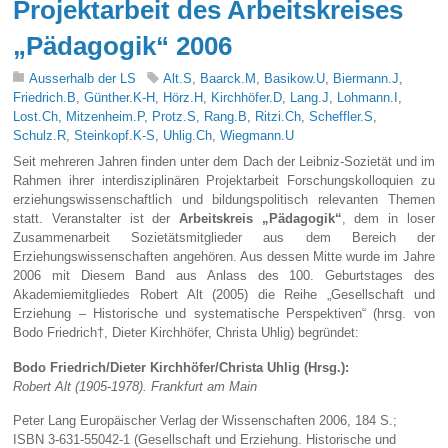
Projektarbeit des Arbeitskreises
„Pädagogik“ 2006
Ausserhalb der LS
Alt.S
,
Baarck.M
,
Basikow.U
,
Biermann.J
,
Friedrich.B
,
Günther.K-H
,
Hörz.H
,
Kirchhöfer.D
,
Lang.J
,
Lohmann.I
,
Lost.Ch
,
Mitzenheim.P
,
Protz.S
,
Rang.B
,
Ritzi.Ch
,
Scheffler.S
,
Schulz.R
,
Steinkopf.K-S
,
Uhlig.Ch
,
Wiegmann.U
Seit mehreren Jahren finden unter dem Dach der Leibniz-Sozietät und im
Rahmen ihrer interdisziplinären Projektarbeit Forschungskolloquien zu
erziehungswissenschaftlich und bildungspolitisch relevanten Themen
statt. Veranstalter ist der
Arbeitskreis „Pädagogik“
, dem in loser
Zusammenarbeit Sozietätsmitglieder aus dem Bereich der
Erziehungswissenschaften angehören. Aus dessen Mitte wurde im Jahre
2006 mit Diesem Band aus Anlass des 100. Geburtstages des
Akademiemitgliedes Robert Alt (2005) die Reihe „Gesellschaft und
Erziehung – Historische und systematische Perspektiven“ (hrsg. von
Bodo Friedrich†, Dieter Kirchhöfer, Christa Uhlig) begründet:
Bodo Friedrich/Dieter Kirchhöfer/Christa Uhlig (Hrsg.):
Robert Alt (1905-1978). Frankfurt am Main
Peter Lang Europäischer Verlag der Wissenschaften 2006, 184 S.;
ISBN 3-631-55042-1 (Gesellschaft und Erziehung. Historische und