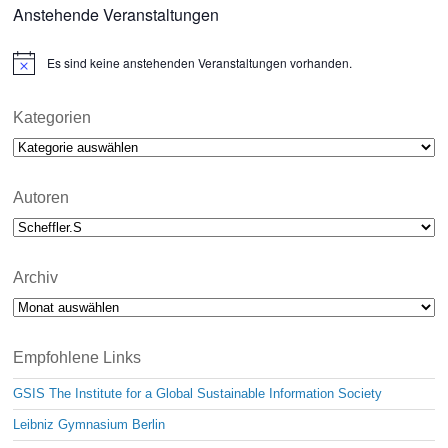
Anstehende Veranstaltungen
Es sind keine anstehenden Veranstaltungen vorhanden.
N
o
t
i
Kategorien
c
Kategorien
e
Autoren
Archiv
Archiv
Empfohlene Links
GSIS The Institute for a Global Sustainable Information Society
Leibniz Gymnasium Berlin