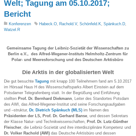
Welt; Tagung am 05.10.2017;
Bericht
Konferenzen
Habeck.O
,
Rachold.V
,
Schönfeld.K
,
Spänkuch.D
,
Watzel.R
Gemeinsame Tagung der Leibniz-Sozietät der Wissenschaften zu
Berlin e.V., des Alfred-Wegener-Instituts Helmholtz-Zentrum für
Polar- und Meeresforschung und des Deutschen Arktisbüro
Die Arktis in der globalisierten Welt
Die gut besuchte
Tagung
mit knapp 100 Teilnehmern fand am 5.10.2017
im Hörsaal Haus H des Wissenschaftsparks Albert Einstein auf dem
Potsdamer Telegrafenberg statt. In der Begrüßung und Einführung
stellten
Prof. Dr. Bernhard Diekmann
, Leiter des Standortes Potsdam
des AWI, das Alfred-Wegener-Institut und seine Forschungsaufgaben
und –struktur,
Dr. Dietrich Spänkuch (MLS)
im Namen des
Präsidenten der LS, Prof. Dr. Gerhard Banse
, und dessen Sekretars
der Klasse Natur- und Technikwissenschaften,
Prof. Dr. Lutz-Günther
Fleischer
, die Leibniz-Sozietät und ihre interdisziplinäre Kompetenz und
Dr. Volker Rachold (AWI)
das Deutsche Arktisbüro und dessen