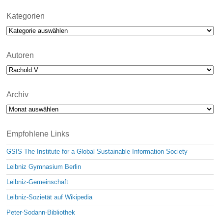
o
t
i
Kategorien
c
Kategorien
e
Autoren
Archiv
Archiv
Empfohlene Links
GSIS The Institute for a Global Sustainable Information Society
Leibniz Gymnasium Berlin
Leibniz-Gemeinschaft
Leibniz-Sozietät auf Wikipedia
Peter-Sodann-Bibliothek