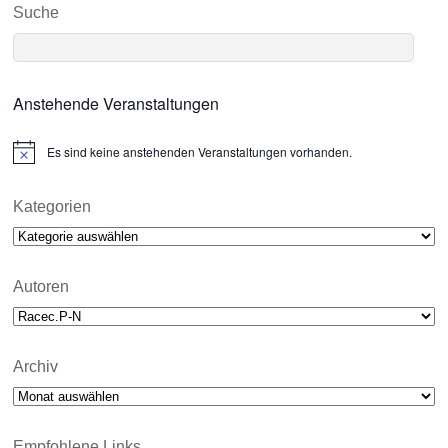
Suche
Anstehende Veranstaltungen
Es sind keine anstehenden Veranstaltungen vorhanden.
N
o
t
i
Kategorien
c
Kategorien
e
Autoren
Archiv
Archiv
Empfohlene Links