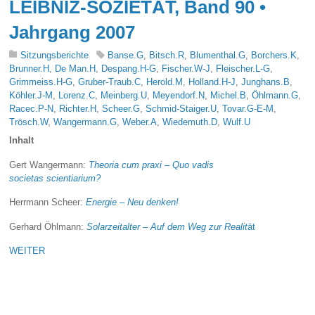
LEIBNIZ-SOZIETÄT, Band 90 •
Jahrgang 2007
Sitzungsberichte
Banse.G
,
Bitsch.R
,
Blumenthal.G
,
Borchers.K
,
Brunner.H
,
De Man.H
,
Despang.H-G
,
Fischer.W-J
,
Fleischer.L-G
,
Grimmeiss.H-G
,
Gruber-Traub.C
,
Herold.M
,
Holland.H-J
,
Junghans.B
,
Köhler.J-M
,
Lorenz.C
,
Meinberg.U
,
Meyendorf.N
,
Michel.B
,
Öhlmann.G
,
Racec.P-N
,
Richter.H
,
Scheer.G
,
Schmid-Staiger.U
,
Tovar.G-E-M
,
Trösch.W
,
Wangermann.G
,
Weber.A
,
Wiedemuth.D
,
Wulf.U
Inhalt
Gert Wangermann:
Theoria cum praxi – Quo vadis
societas scientiarium?
Herrmann Scheer:
Energie – Neu denken!
Gerhard Öhlmann:
Solarzeitalter – Auf dem Weg zur Realit
ät
WEITER