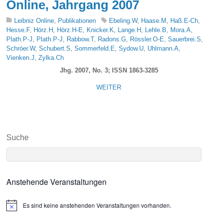
Online, Jahrgang 2007
Leibniz Online
,
Publikationen
Ebeling.W
,
Haase.M
,
Haß.E-Ch
,
Hesse.F
,
Hörz.H
,
Hörz.H-E
,
Knicker.K
,
Lange.H
,
Lehle.B
,
Mora.A
,
Plath.P-J
,
Plath.P-J
,
Rabbow.T
,
Radons.G
,
Rössler.O-E
,
Sauerbrei.S
,
Schröer.W
,
Schubert.S
,
Sommerfeld.E
,
Sydow.U
,
Uhlmann.A
,
Vienken.J
,
Zylka.Ch
Jhg. 2007, No. 3; ISSN 1863-3285
WEITER
Suche
Anstehende Veranstaltungen
Es sind keine anstehenden Veranstaltungen vorhanden.
N
o