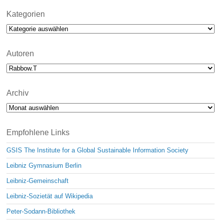
t
i
Kategorien
c
Kategorien
e
Autoren
Archiv
Archiv
Empfohlene Links
GSIS The Institute for a Global Sustainable Information Society
Leibniz Gymnasium Berlin
Leibniz-Gemeinschaft
Leibniz-Sozietät auf Wikipedia
Peter-Sodann-Bibliothek