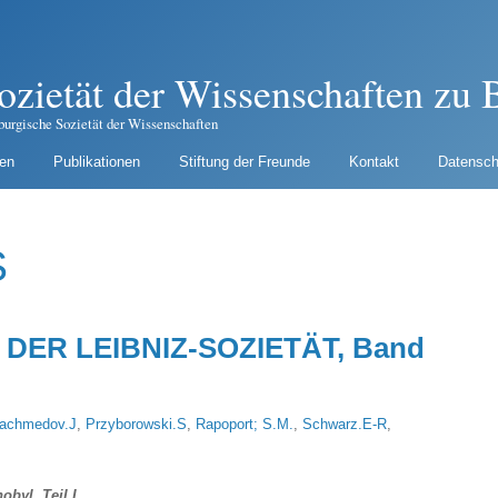
ozietät der Wissenschaften zu B
burgische Sozietät der Wissenschaften
gen
Publikationen
Stiftung der Freunde
Kontakt
Datensch
S
DER LEIBNIZ-SOZIETÄT, Band
lachmedov.J
,
Przyborowski.S
,
Rapoport; S.M.
,
Schwarz.E-R
,
byl. Teil I