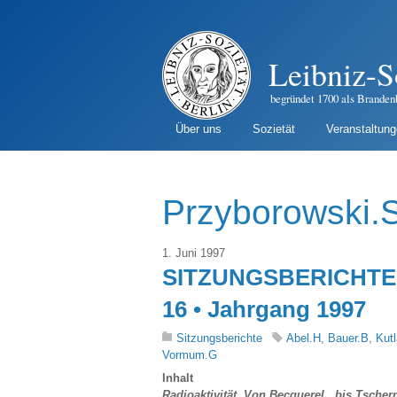
Leibniz-S
begründet 1700 als Branden
Über uns
Sozietät
Veranstaltun
Przyborowski.
1. Juni 1997
SITZUNGSBERICHTE 
16 • Jahrgang 1997
Sitzungsberichte
Abel.H
,
Bauer.B
,
Kut
Vormum.G
Inhalt
Radioaktivität. Von Becquerel bis Tscherno