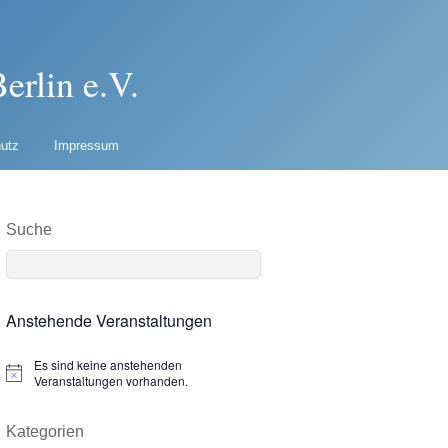
erlin e.V.
utz
Impressum
Suche
Anstehende Veranstaltungen
Es sind keine anstehenden
N
Veranstaltungen vorhanden.
o
t
i
Kategorien
c