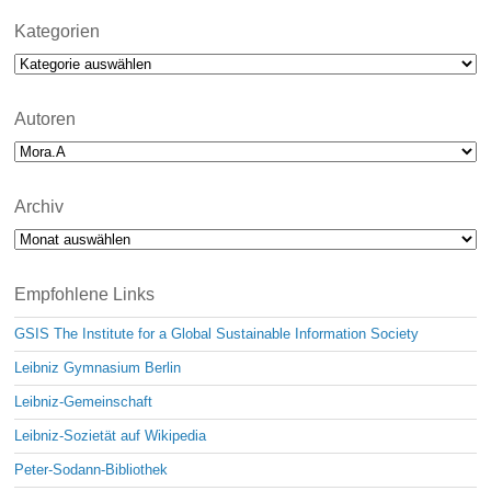
t
i
Kategorien
c
Kategorien
e
Autoren
Archiv
Archiv
Empfohlene Links
GSIS The Institute for a Global Sustainable Information Society
Leibniz Gymnasium Berlin
Leibniz-Gemeinschaft
Leibniz-Sozietät auf Wikipedia
Peter-Sodann-Bibliothek