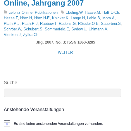
Online, Jahrgang 2007
Leibniz Online
,
Publikationen
Ebeling.W
,
Haase.M
,
Haß.E-Ch
,
Hesse.F
,
Hörz.H
,
Hörz.H-E
,
Knicker.K
,
Lange.H
,
Lehle.B
,
Mora.A
,
Plath.P-J
,
Plath.P-J
,
Rabbow.T
,
Radons.G
,
Rössler.O-E
,
Sauerbrei.S
,
Schröer.W
,
Schubert.S
,
Sommerfeld.E
,
Sydow.U
,
Uhlmann.A
,
Vienken.J
,
Zylka.Ch
Jhg. 2007, No. 3; ISSN 1863-3285
WEITER
Suche
Anstehende Veranstaltungen
Es sind keine anstehenden Veranstaltungen vorhanden.
N
o