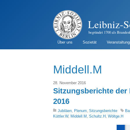
Leibniz-S
begründet 1700 als Branden
Über uns
Sozietät
Veranstaltun
Middell.M
28. November 2016
Sitzungsberichte der 
2016
Jubiläen
,
Plenum
,
Sitzungsberichte
Ba
Küttler.W
,
Middell.M
,
Schultz.H
,
Wöltge.H