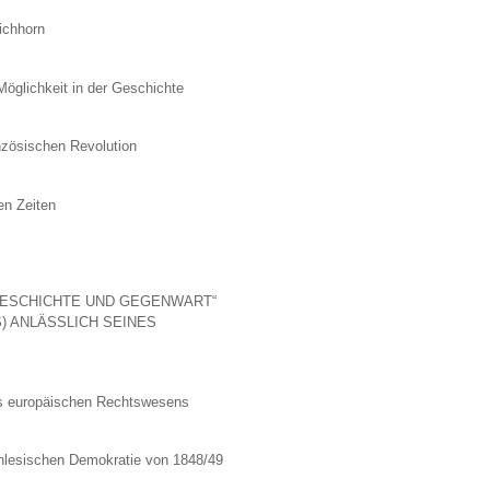
ichhorn
Möglichkeit in der Geschichte
nzösischen Revolution
en Zeiten
 GESCHICHTE UND GEGENWART“
) ANLÄSSLICH SEINES
des europäischen Rechtswesens
chlesischen Demokratie von 1848/49