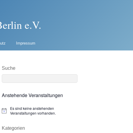
erlin e.V.
utz
Impressum
Suche
Anstehende Veranstaltungen
Es sind keine anstehenden
N
Veranstaltungen vorhanden.
o
t
i
Kategorien
c