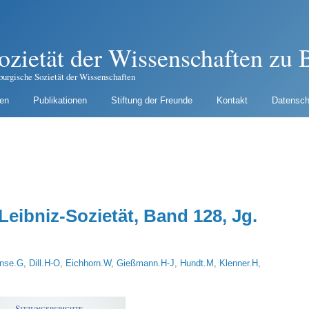
ozietät der Wissenschaften zu B
burgische Sozietät der Wissenschaften
gen
Publikationen
Stiftung der Freunde
Kontakt
Datensch
Leibniz-Sozietät, Band 128, Jg.
nse.G
,
Dill.H-O
,
Eichhorn.W
,
Gießmann.H-J
,
Hundt.M
,
Klenner.H
,