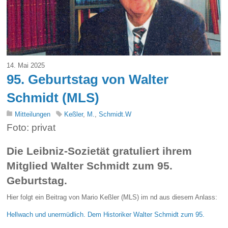
14. Mai 2025
95. Geburtstag von Walter
Schmidt (MLS)
Mitteilungen
Keßler
,
M.
,
Schmidt.W
Foto: privat
Die Leibniz-Sozietät gratuliert ihrem
Mitglied Walter Schmidt zum 95.
Geburtstag.
Hier folgt ein Beitrag von Mario Keßler (MLS) im nd aus diesem Anlass:
Hellwach und unermüdlich. Dem Historiker Walter Schmidt zum 95.