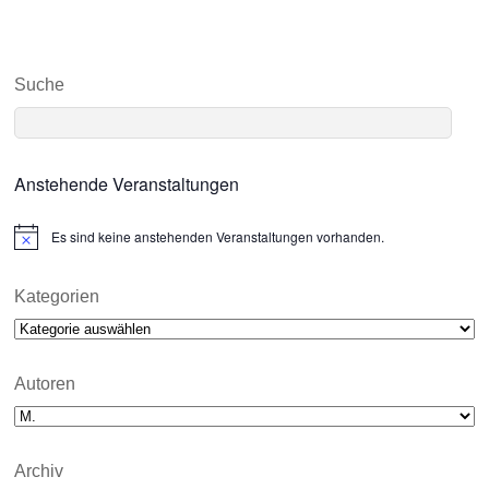
Suche
Anstehende Veranstaltungen
Es sind keine anstehenden Veranstaltungen vorhanden.
N
o
t
i
Kategorien
c
Kategorien
e
Autoren
Archiv