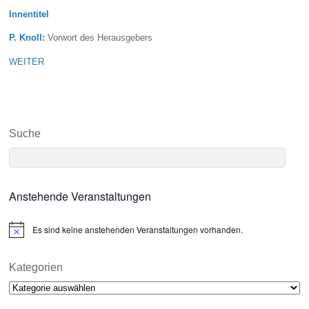
Innentitel
P. Knoll:
Vorwort des Herausgebers
WEITER
Suche
Anstehende Veranstaltungen
Es sind keine anstehenden Veranstaltungen vorhanden.
N
o
t
i
Kategorien
c
Kategorien
e