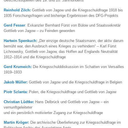
Geschichtsquellen des 19. und 20. Jahrhunderts‘
Reinhold Zilch:
Gottlieb von Jagow und die Kriegsschuldfrage 1918 bis
1935 Forschungsfragen und bisherige Ergebnissen des DFG-Projekts
Gerd Fesser
:
Exkanzler Bernhard Fürst von Bülow und Staatssekretär
Gottlieb von Jagow – zu Feinden geworden
Hartwin Spenkuch:
„Der einzige deutsche Staatsmann, der aktiv darum
bemüht war, den Ausbruch eines Krieges zu verhindern“ – Karl Fürst
Lichnowsky, Gottlieb von Jagow, das Hoffen auf Englands Neutralität
1912–1914 und die Kriegsschuldfrage
Gerd Krumeich:
Die Kriegsschulddiskussion im Schatten von Versailles
1919–1933
Jakob Müller:
Gottlieb von Jagow und die Kriegsschuldfrage in Belgien
Piotr Szlanta:
Polen, die Kriegsschuldfrage und Gottlieb von Jagow
Christian Lüdtke:
Hans Delbrück und Gottlieb von Jagow – ein
vernunftgeleiteter
und ein persönlich motivierter Zugang zur Kriegsschuldfrage
Martin Kröger:
Die archivische Überlieferung zur Kriegsschuldfrage im
Politischen Archiv des Auswärtigen Amts