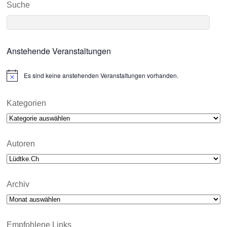
Suche
Anstehende Veranstaltungen
Es sind keine anstehenden Veranstaltungen vorhanden.
N
o
t
i
Kategorien
c
Kategorien
e
Autoren
Archiv
Archiv
Empfohlene Links