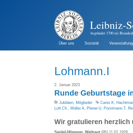
Leibniz-S
begründet 1700 als Branden
Über uns
Sozietät
Veranstaltun
Lohmann.I
2. Januar 2023
Runde Geburtstage im
Jubiläen
,
Mitglieder
Canis.K
,
Hachtma
Luft.Ch.
,
Müller.A
,
Plener.U
,
Porstmann.T
,
Re
Wir gratulieren herzlich
Seidel-Höppner, Waltraut
(95) 11.01.1928