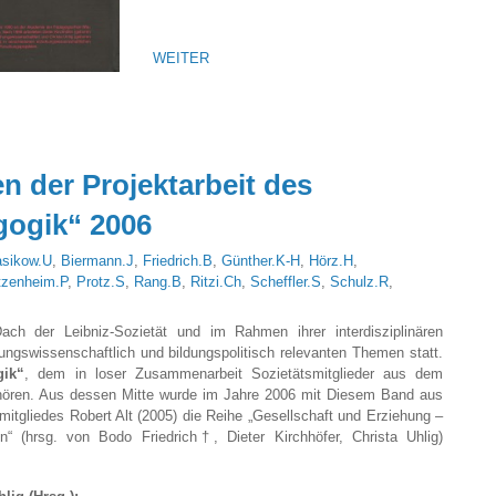
WEITER
n der Projektarbeit des
gogik“ 2006
sikow.U
,
Biermann.J
,
Friedrich.B
,
Günther.K-H
,
Hörz.H
,
tzenheim.P
,
Protz.S
,
Rang.B
,
Ritzi.Ch
,
Scheffler.S
,
Schulz.R
,
ch der Leibniz-Sozietät und im Rahmen ihrer interdisziplinären
ungswissenschaftlich und bildungspolitisch relevanten Themen statt.
gik“
, dem in loser Zusammenarbeit Sozietätsmitglieder aus dem
hören. Aus dessen Mitte wurde im Jahre 2006 mit Diesem Band aus
tgliedes Robert Alt (2005) die Reihe „Gesellschaft und Erziehung –
n“ (hrsg. von Bodo Friedrich†, Dieter Kirchhöfer, Christa Uhlig)