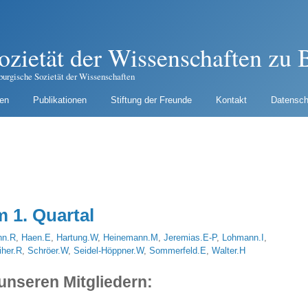
ozietät der Wissenschaften zu B
burgische Sozietät der Wissenschaften
gen
Publikationen
Stiftung der Freunde
Kontakt
Datensch
 1. Quartal
nn.R
,
Haen.E
,
Hartung.W
,
Heinemann.M
,
Jeremias.E-P
,
Lohmann.I
,
iher.R
,
Schröer.W
,
Seidel-Höppner.W
,
Sommerfeld.E
,
Walter.H
 unseren Mitgliedern: