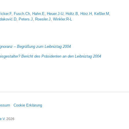
icker.F
,
Fusch.Ch
,
Hahn.E
,
Heuer.J-U
,
Holtz.B
,
Hörz.H
,
Keßler.M
,
daković.D
,
Peters.J
,
Roesler.J
,
Winkler.R-L
Ignoranz – Begrüßung zum Leibniztag 2004
isgestalter? Bericht des Präsidenten an den Leibniztag 2004
essum
Cookie Erklärung
e.V.
2026