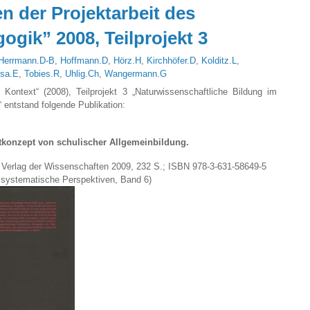
n der Projektarbeit des
ogik” 2008, Teilprojekt 3
Herrmann.D-B
,
Hoffmann.D
,
Hörz.H
,
Kirchhöfer.D
,
Kolditz.L
,
sa.E
,
Tobies.R
,
Uhlig.Ch
,
Wangermann.G
ontext“ (2008), Teilprojekt 3 „Naturwissenschaftliche Bildung im
 entstand folgende Publikation:
tkonzept von schulischer Allgemeinbildung.
r Verlag der Wissenschaften 2009, 232 S.; ISBN 978-3-631-58649-5
d systematische Perspektiven, Band 6)