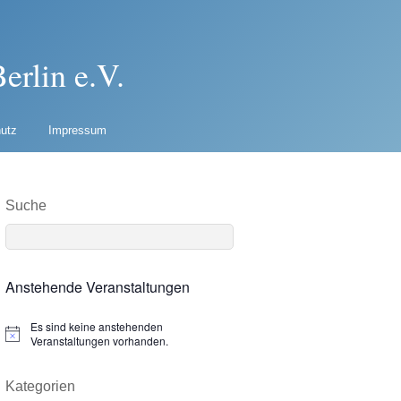
erlin e.V.
utz
Impressum
Suche
Anstehende Veranstaltungen
Es sind keine anstehenden
N
Veranstaltungen vorhanden.
o
t
i
Kategorien
c