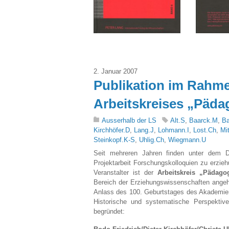
2. Januar 2007
Publikation im Rahme
Arbeitskreises „Päda
Ausserhalb der LS
Alt.S
,
Baarck.M
,
Ba
Kirchhöfer.D
,
Lang.J
,
Lohmann.I
,
Lost.Ch
,
Mi
Steinkopf.K-S
,
Uhlig.Ch
,
Wiegmann.U
Seit mehreren Jahren finden unter dem Da
Projektarbeit Forschungskolloquien zu erzieh
Veranstalter ist der
Arbeitskreis „Pädago
Bereich der Erziehungswissenschaften ange
Anlass des 100. Geburtstages des Akademiemi
Historische und systematische Perspektive
begründet: