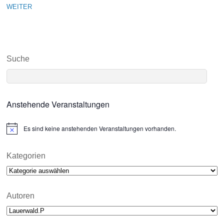
WEITER
Suche
Anstehende Veranstaltungen
Es sind keine anstehenden Veranstaltungen vorhanden.
N
o
t
i
Kategorien
c
Kategorien
e
Autoren