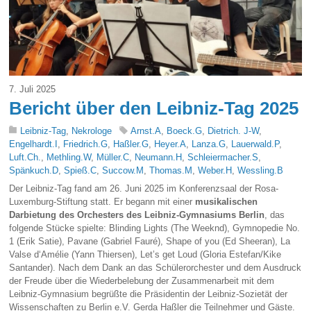
7. Juli 2025
Bericht über den Leibniz-Tag 2025
Leibniz-Tag
,
Nekrologe
Arnst.A
,
Boeck.G
,
Dietrich. J-W
,
Engelhardt.I
,
Friedrich.G
,
Haßler.G
,
Heyer.A
,
Lanza.G
,
Lauerwald.P
,
Luft.Ch.
,
Methling.W
,
Müller.C
,
Neumann.H
,
Schleiermacher.S
,
Spänkuch.D
,
Spieß.C
,
Succow.M
,
Thomas.M
,
Weber.H
,
Wessling.B
Der Leibniz-Tag fand am 26. Juni 2025 im Konferenzsaal der Rosa-
Luxemburg-Stiftung statt. Er begann mit einer
musikalischen
Darbietung des Orchesters des Leibniz-Gymnasiums Berlin
, das
folgende Stücke spielte: Blinding Lights (The Weeknd), Gymnopedie No.
1 (Erik Satie), Pavane (Gabriel Fauré), Shape of you (Ed Sheeran), La
Valse d‘Amélie (Yann Thiersen), Let’s get Loud (Gloria Estefan/Kike
Santander). Nach dem Dank an das Schülerorchester und dem Ausdruck
der Freude über die Wiederbelebung der Zusammenarbeit mit dem
Leibniz-Gymnasium begrüßte die Präsidentin der Leibniz-Sozietät der
Wissenschaften zu Berlin e.V. Gerda Haßler die Teilnehmer und Gäste.