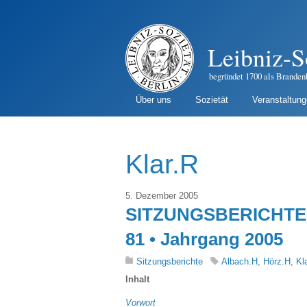
Leibniz-S
begründet 1700 als Branden
Über uns
Sozietät
Veranstaltun
Klar.R
5. Dezember 2005
SITZUNGSBERICHTE 
81 • Jahrgang 2005
Sitzungsberichte
Albach.H
,
Hörz.H
,
Kl
Inhalt
Vorwort