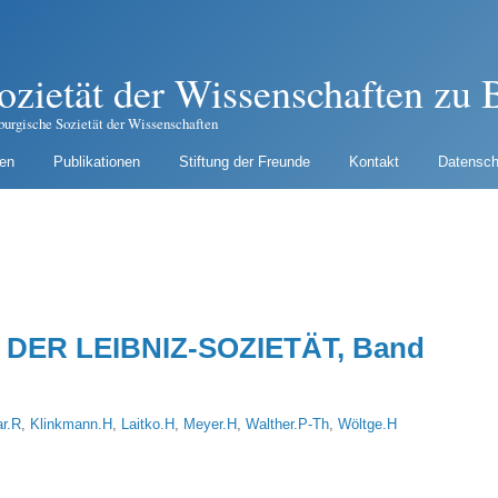
ozietät der Wissenschaften zu B
burgische Sozietät der Wissenschaften
gen
Publikationen
Stiftung der Freunde
Kontakt
Datensch
DER LEIBNIZ-SOZIETÄT, Band
ar.R
,
Klinkmann.H
,
Laitko.H
,
Meyer.H
,
Walther.P-Th
,
Wöltge.H