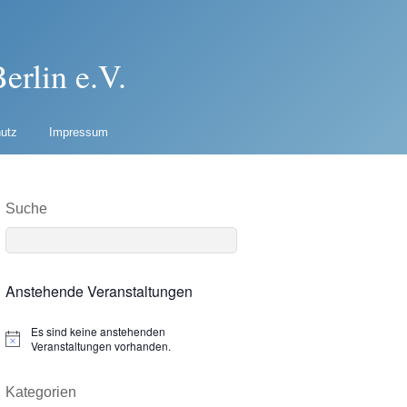
erlin e.V.
utz
Impressum
Suche
Anstehende Veranstaltungen
Es sind keine anstehenden
N
Veranstaltungen vorhanden.
o
t
i
Kategorien
c