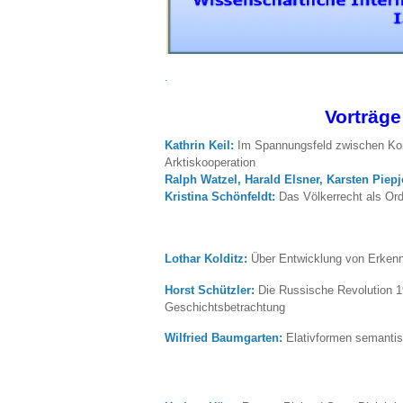
.
Vorträge
Kathrin Keil:
Im Spannungsfeld zwischen Kont
Arktiskooperation
Ralph Watzel, Harald Elsner, Karsten Piep
K
ristina Schönfeldt:
Das Völkerrecht als Or
Lothar Kolditz:
Über Entwicklung von Erkennt
Horst Schützler:
Die Russische Revolution 1
Geschichtsbetrachtung
Wilfried Baumgarten:
Elativformen semantis