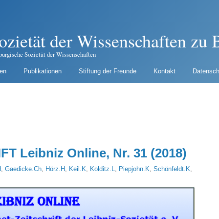
ozietät der Wissenschaften zu B
burgische Sozietät der Wissenschaften
gen
Publikationen
Stiftung der Freunde
Kontakt
Datensch
Leibniz Online, Nr. 31 (2018)
H
,
Gaedicke.Ch
,
Hörz.H
,
Keil.K
,
Kolditz.L
,
Piepjohn.K
,
Schönfeldt.K
,