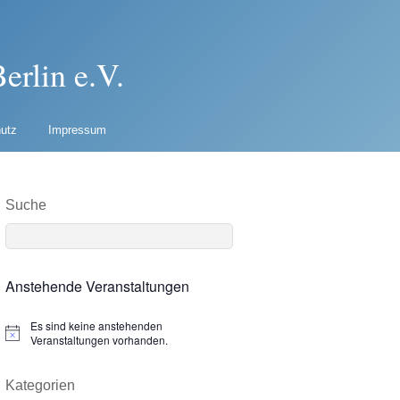
erlin e.V.
utz
Impressum
Suche
Anstehende Veranstaltungen
Es sind keine anstehenden
N
Veranstaltungen vorhanden.
o
t
i
Kategorien
c