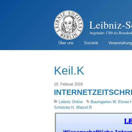
Leibniz-S
begründet 1700 als Branden
Über uns
Sozietät
Veranstaltun
Keil.K
10. Februar 2018
INTERNETZEITSCHRIFT 
Leibniz Online
Baumgarten.W
,
Elsner.
Schützler.H
,
Watzel.R