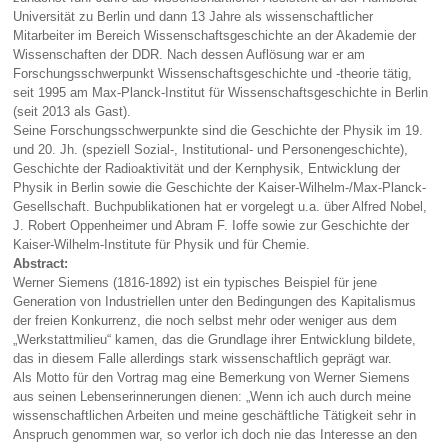
Universität zu Berlin und dann 13 Jahre als wissenschaftlicher
Mitarbeiter im Bereich Wissenschaftsgeschichte an der Akademie der
Wissenschaften der DDR. Nach dessen Auflösung war er am
Forschungsschwerpunkt Wissenschaftsgeschichte und -theorie tätig,
seit 1995 am Max-Planck-Institut für Wissenschaftsgeschichte in Berlin
(seit 2013 als Gast).
Seine Forschungsschwerpunkte sind die Geschichte der Physik im 19.
und 20. Jh. (speziell Sozial-, Institutional- und Personengeschichte),
Geschichte der Radioaktivität und der Kernphysik, Entwicklung der
Physik in Berlin sowie die Geschichte der Kaiser-Wilhelm-/Max-Planck-
Gesellschaft. Buchpublikationen hat er vorgelegt u.a. über Alfred Nobel,
J. Robert Oppenheimer und Abram F. Ioffe sowie zur Geschichte der
Kaiser-Wilhelm-Institute für Physik und für Chemie.
Abstract:
Werner Siemens (1816-1892) ist ein typisches Beispiel für jene
Generation von Industriellen unter den Bedingungen des Kapitalismus
der freien Konkurrenz, die noch selbst mehr oder weniger aus dem
„Werkstattmilieu“ kamen, das die Grundlage ihrer Entwicklung bildete,
das in diesem Falle allerdings stark wissenschaftlich geprägt war.
Als Motto für den Vortrag mag eine Bemerkung von Werner Siemens
aus seinen Lebenserinnerungen dienen: „Wenn ich auch durch meine
wissenschaftlichen Arbeiten und meine geschäftliche Tätigkeit sehr in
Anspruch genommen war, so verlor ich doch nie das Interesse an den