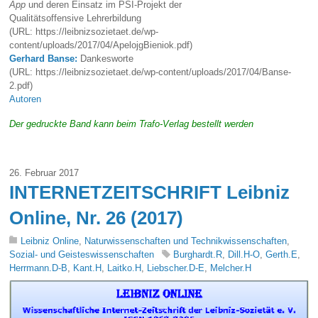
App
und deren Einsatz im PSI-Projekt der
Qualitätsoffensive Lehrerbildung
(URL: https://leibnizsozietaet.de/wp-
content/uploads/2017/04/ApelojgBieniok.pdf)
Gerhard Banse:
Dankesworte
(URL: https://leibnizsozietaet.de/wp-content/uploads/2017/04/Banse-
2.pdf)
Autoren
Der gedruckte Band kann beim Trafo-Verlag bestellt werden
26. Februar 2017
INTERNETZEITSCHRIFT Leibniz
Online, Nr. 26 (2017)
Leibniz Online
,
Naturwissenschaften und Technikwissenschaften
,
Sozial- und Geisteswissenschaften
Burghardt.R
,
Dill.H-O
,
Gerth.E
,
Herrmann.D-B
,
Kant.H
,
Laitko.H
,
Liebscher.D-E
,
Melcher.H