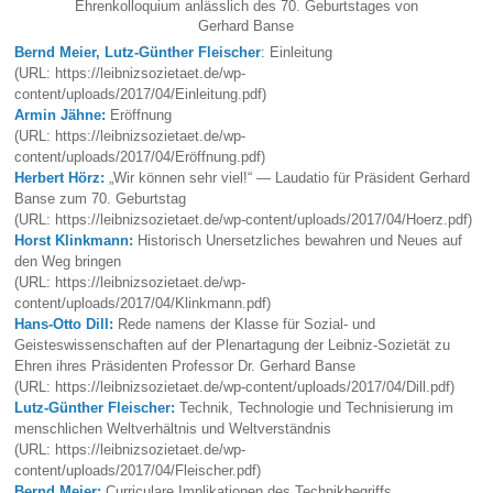
Ehrenkolloquium anlässlich des 70. Geburtstages von
Gerhard Banse
Bernd Meier, Lutz-Günther Fleischer
:
Einleitung
(URL: https://leibnizsozietaet.de/wp-
content/uploads/2017/04/Einleitung.pdf)
Armin Jähne:
Eröffnung
(URL: https://leibnizsozietaet.de/wp-
content/uploads/2017/04/Eröffnung.pdf)
Herbert Hörz:
„Wir können sehr viel!“ — Laudatio für Präsident Gerhard
Banse zum 70. Geburtstag
(URL: https://leibnizsozietaet.de/wp-content/uploads/2017/04/Hoerz.pdf)
Horst Klinkmann:
Historisch Unersetzliches bewahren und Neues auf
den Weg bringen
(URL: https://leibnizsozietaet.de/wp-
content/uploads/2017/04/Klinkmann.pdf)
Hans-Otto Dill:
Rede namens der Klasse für Sozial- und
Geisteswissenschaften auf der Plenartagung der Leibniz-Sozietät zu
Ehren ihres Präsidenten Professor Dr. Gerhard Banse
(URL: https://leibnizsozietaet.de/wp-content/uploads/2017/04/Dill.pdf)
Lutz-Günther Fleischer:
Technik, Technologie und Technisierung im
menschlichen Weltverhältnis und Weltverständnis
(URL: https://leibnizsozietaet.de/wp-
content/uploads/2017/04/Fleischer.pdf)
Bernd Meier:
Curriculare Implikationen des Technikbegriffs