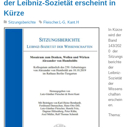
der Leibniz-Sozietät erscheint in
Kürze
Sitzungsberichte
Fleischer.L-G
,
Kant.H
In Kürze
wird der
Band
143/202
0 der
Sitzungs
berichte
der
Leibniz-
Sozietät
der
Wissens
chaften
erschein
en.
Thema: