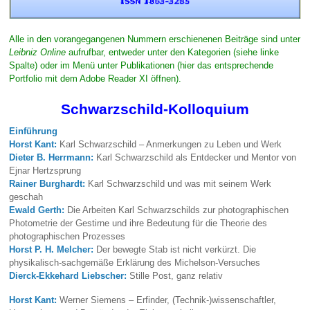
Alle in den vorangegangenen Nummern erschienenen Beiträge sind unter
Leibniz Online
aufrufbar, entweder unter den Kategorien (siehe linke
Spalte) oder im Menü unter Publikationen (hier das entsprechende
Portfolio mit dem Adobe Reader XI öffnen).
Schwarzschild-Kolloquium
Einführung
Horst Kant:
Karl Schwarzschild – Anmerkungen zu Leben und Werk
Dieter B. Herrmann:
Karl Schwarzschild als Entdecker und Mentor von
Ejnar Hertzsprung
Rainer Burghardt:
Karl Schwarzschild und was mit seinem Werk
geschah
Ewald Gerth:
Die Arbeiten Karl Schwarzschilds zur photographischen
Photometrie der Gestirne und ihre Bedeutung für die Theorie des
photographischen Prozesses
Horst P. H. Melcher:
Der bewegte Stab ist nicht verkürzt. Die
physikalisch-sachgemäße Erklärung des Michelson-Versuches
Dierck-Ekkehard Liebscher:
Stille Post, ganz relativ
Horst Kant:
Werner Siemens – Erfinder, (Technik-)wissenschaftler,