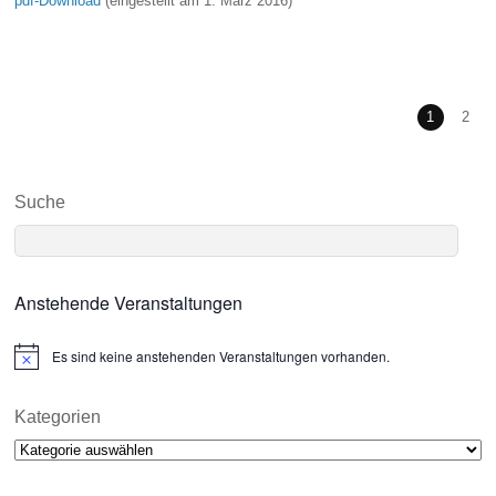
pdf-Download
(eingestellt am 1. März 2016)
1
2
Suche
Anstehende Veranstaltungen
Es sind keine anstehenden Veranstaltungen vorhanden.
N
o
t
i
Kategorien
c
Kategorien
e