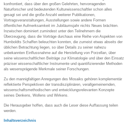
konfrontiert, dass über den großen Gelehrten, hervorragenden
Naturforscher und bedeutenden Kulturwissenschaftler schon alles
gesagt sei und die große Anzahl weiterer Publikationen,
Vortragsveranstaltungen, Ausstellungen sowie andere Formen
öffentlicher Aufmerksamkeit im Jubiläumsjahr nichts Neues brächten.
Inzwischen dominiert zumindest unter den Teilnehmern die
Überzeugung, dass die Vorträge durchaus eine Reihe von Aspekten von
Humboldts Schaffen beleuchten konnten, die zumeist etwas abseits der
üblichen Betrachtung liegen, so über Details zu seiner nahezu
unbekannten Einflussnahme auf die Herstellung von Porzellan, über
seine wissenschaftlichen Beiträge zur Klimatologie und über den Einsatz
präziser wissenschaftlicher Instrumente und quantifizierender Methoden
als wesensprägende Merkmale seiner Forschungen.
Zu den mannigfaltigen Anregungen des Mosaiks gehören komplementär
reflektierte Perspektiven der transdisziplinären, verallgemeinernden,
wissenschaftsmethodischen und entwicklungsrelevanten Konzepte
seines Denkens, Wollens und Wirkens.
Die Herausgeber hoffen, dass auch die Leser diese Auffassung teilen
werden.
Inhaltsverzeichnis