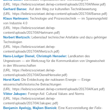
(URL: https://leibnizsozietaet.de/wp-content/uploads/2017/04/Meier.pdf)
Gerhard Banse:
Auf dem Weg zur kulturellen Technikbewertung
(URL: https://leibnizsozietaet.de/wp-content/uploads/2017/04/Banse.pdf)
Klaus Hartmann:
Technologie und Prozesstechnik — im Spannungsfeld
von Industrie 4.0
(URL: https://leibnizsozietaet.de/wp-
content/uploads/2017/04/Hartmann.pdf)
Norbert Mertzsch:
Lebenslauf technischer Artefakte und dazu gehöriger
Technologien
(URL: https://leibnizsozietaet.de/wp-
content/uploads/2017/04/Mertzsch.pdf)
Hans-Liudger Dienel, Christoph Henseler:
Landkarten des
Ungewissen — ein Werkzeug für die Kommunikation von Ungewissheit
in den Wissenschaften
(URL: https://leibnizsozietaet.de/wp-
content/uploads/2017/04/DienelHenseler.pdf)
Horst Kant:
Die Entdeckung der nuklearen Energie — Einige
wissenschaftshistorische Betrachtungen
(URL: https://leibnizsozietaet.de/wp-content/uploads/2017/04/Kant.pdf)
Viktor Jakupec:
Foreign Aid: Cultural Values and Norms
(URL: https://leibnizsozietaet.de/wp-
content/uploads/2017/04/Jakupec.pdf)
Benjamin Apelojg, Majken Bieniok
:
Eine Kurzvorstellung der
Felix-