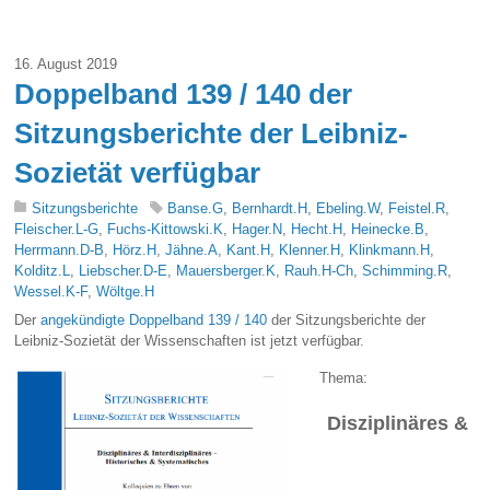
16. August 2019
Doppelband 139 / 140 der
Sitzungsberichte der Leibniz-
Sozietät verfügbar
Sitzungsberichte
Banse.G
,
Bernhardt.H
,
Ebeling.W
,
Feistel.R
,
Fleischer.L-G
,
Fuchs-Kittowski.K
,
Hager.N
,
Hecht.H
,
Heinecke.B
,
Herrmann.D-B
,
Hörz.H
,
Jähne.A
,
Kant.H
,
Klenner.H
,
Klinkmann.H
,
Kolditz.L
,
Liebscher.D-E
,
Mauersberger.K
,
Rauh.H-Ch
,
Schimming.R
,
Wessel.K-F
,
Wöltge.H
Der
angekündigte Doppelband 139 / 140
der Sitzungsberichte der
Leibniz-Sozietät der Wissenschaften ist jetzt verfügbar.
Thema:
Disziplinäres &