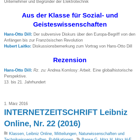
Unternehmer und Begründer der Elektrotechnik
Aus der Klasse für Sozial- und
Geisteswissenschaften
Hans-Otto Dill:
Der subversive Diskurs über den Europa-Begriff von den
Anfängen bis zur Französischen Revolution
Hubert Laitko:
Diskussionsbemerkung zum Vortrag von Hans-Otto Dill
Rezension
Hans-Otto Dill:
Rz. zu:
Andrea Komlosy: Arbeit. Eine globalhistorische
Perspektive.
13. bis 21. Jahrhundert
1. März 2016
INTERNETZEITSCHRIFT Leibniz
Online, Nr. 22 (2016)
Klassen
,
Leibniz Online
,
Mitteilungen
,
Naturwissenschaften und
Technikwissenschaften
,
Publikationen
Banse.G
,
Hörz.H
,
Hörz.H-E
,