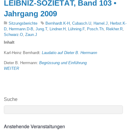
LEIBNIZ-SOZIETÄT, Band 103 •
Jahrgang 2009
Sitzungsberichte
Bernhardt.K-H
,
Cubasch.U
,
Hamel.J
,
Herbst.K-
D
,
Herrmann.D-B
,
Jung.T
,
Lindner.H
,
Lühning.F
,
Posch.Th
,
Riekher.R
,
Schwarz.O
,
Zaun.J
Inhalt
Karl-Heinz Bernhardt:
Laudatio auf Dieter B. Herrmann
Dieter B. Herrmann:
Begrüssung und Einführung
WEITER
Suche
Anstehende Veranstaltungen