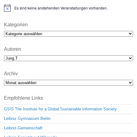
Es sind keine anstehenden Veranstaltungen vorhanden.
N
o
t
i
Kategorien
c
Kategorien
e
Autoren
Archiv
Archiv
Empfohlene Links
GSIS The Institute for a Global Sustainable Information Society
Leibniz Gymnasium Berlin
Leibniz-Gemeinschaft