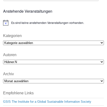
Anstehende Veranstaltungen
Es sind keine anstehenden Veranstaltungen vorhanden.
N
o
t
i
Kategorien
c
Kategorien
e
Autoren
Archiv
Archiv
Empfohlene Links
GSIS The Institute for a Global Sustainable Information Society