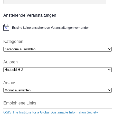
Anstehende Veranstaltungen
Es sind keine anstehenden Veranstaltungen vorhanden.
N
o
t
i
Kategorien
c
Kategorien
e
Autoren
Archiv
Archiv
Empfohlene Links
GSIS The Institute for a Global Sustainable Information Society