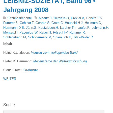
LEIBNIZ-SOZIETÄT, Band 96 •
Jahrgang 2008
Sitzungsberichte
Albertz.J
,
Berge.K-D
,
Drexler.A
,
Egbers.Ch
,
Futterer.B
,
Gehlhar.F
,
Gehrke.S
,
Grote.C
,
Haubold.H-J
,
Hellmuth.O
,
Herrmann.D-B
,
Jähn.S
,
Kautzleben.H
,
Larcher.Th
,
Laufer.R
,
Lehmann.H
,
Montag.H
,
Papenfuß.W
,
Rauer.H
,
Röser.H-P
,
Rummel.R
,
Schladebach.M
,
Schönermark.M
,
Spänkuch.D
,
Titz-Weider.R
Inhalt
Heinz Kautzleben:
Vorwort zum vorliegenden Band
Dieter B. Herrmann:
Meilensterne der Weltraumforschung
Claus Grote:
Grußworte
WEITER
Suche