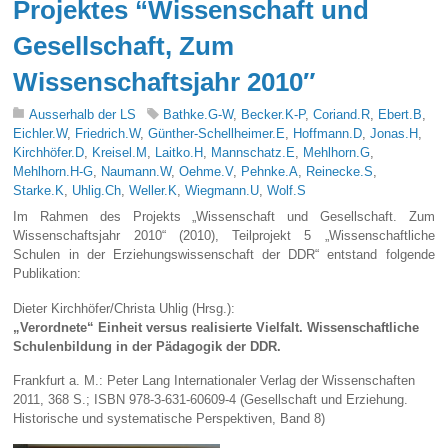
Projektes “Wissenschaft und
Gesellschaft, Zum
Wissenschaftsjahr 2010″
Ausserhalb der LS
Bathke.G-W
,
Becker.K-P
,
Coriand.R
,
Ebert.B
,
Eichler.W
,
Friedrich.W
,
Günther-Schellheimer.E
,
Hoffmann.D
,
Jonas.H
,
Kirchhöfer.D
,
Kreisel.M
,
Laitko.H
,
Mannschatz.E
,
Mehlhorn.G
,
Mehlhorn.H-G
,
Naumann.W
,
Oehme.V
,
Pehnke.A
,
Reinecke.S
,
Starke.K
,
Uhlig.Ch
,
Weller.K
,
Wiegmann.U
,
Wolf.S
Im Rahmen des Projekts „Wissenschaft und Gesellschaft. Zum
Wissenschaftsjahr 2010“ (2010), Teilprojekt 5 „Wissenschaftliche
Schulen in der Erziehungswissenschaft der DDR“ entstand folgende
Publikation:
Dieter Kirchhöfer/Christa Uhlig (Hrsg.):
„Verordnete“ Einheit versus realisierte Vielfalt. Wissenschaftliche
Schulenbildung in der Pädagogik der DDR.
Frankfurt a. M.: Peter Lang Internationaler Verlag der Wissenschaften
2011, 368 S.; ISBN 978-3-631-60609-4 (Gesellschaft und Erziehung.
Historische und systematische Perspektiven, Band 8)