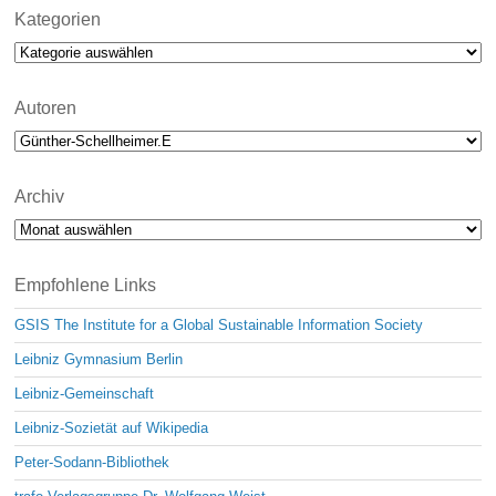
t
i
Kategorien
c
Kategorien
e
Autoren
Archiv
Archiv
Empfohlene Links
GSIS The Institute for a Global Sustainable Information Society
Leibniz Gymnasium Berlin
Leibniz-Gemeinschaft
Leibniz-Sozietät auf Wikipedia
Peter-Sodann-Bibliothek