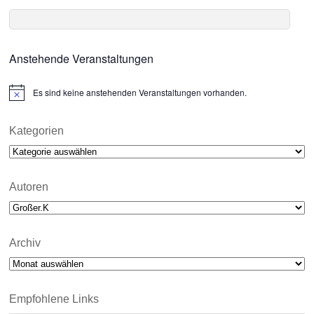
Anstehende Veranstaltungen
Es sind keine anstehenden Veranstaltungen vorhanden.
N
o
t
i
Kategorien
c
Kategorien
e
Autoren
Archiv
Archiv
Empfohlene Links