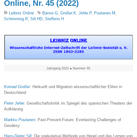
Online, Nr. 45 (2022)
Leibniz Online
Banse.G
,
Großer.K
,
Jehle.P
,
Poutanen.M
,
Schimming.R
,
Sill.HD
,
Steffens.H
Jahrgang 2022 ● Nummer 45
Konrad Großer
:
Herkunft und Migration wissenschaftlicher Eliten in
Deutschland
Peter Jehle
:
Gesellschaftskritik im Spiegel des spanischen Theaters der
Aufklärung
Markku Poutanen
:
Past-Present-Future: Everlasting Challenges of
Geodesy
Hans-Dieter Sill:
Die spekulative Methode von Hegel und das Lernen von