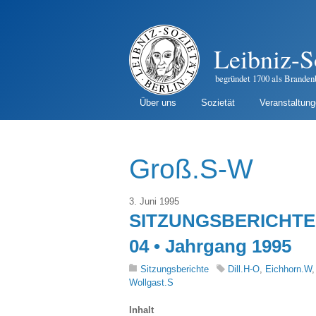
Leibniz-S
begründet 1700 als Branden
Über uns
Sozietät
Veranstaltun
Groß.S-W
3. Juni 1995
SITZUNGSBERICHTE 
04 • Jahrgang 1995
Sitzungsberichte
Dill.H-O
,
Eichhorn.W
Wollgast.S
Inhalt