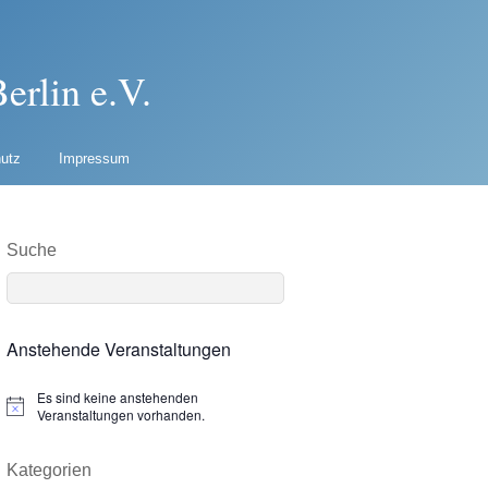
erlin e.V.
utz
Impressum
Suche
Anstehende Veranstaltungen
Es sind keine anstehenden
N
Veranstaltungen vorhanden.
o
t
i
Kategorien
c