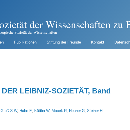
ozietät der Wissenschaften zu B
burgische Sozietät der Wissenschaften
gen
Publikationen
Stiftung der Freunde
Kontakt
Datensch
DER LEIBNIZ-SOZIETÄT, Band
,
Groß.S-W
,
Hahn.E
,
Küttler.W
,
Mocek.R
,
Neuner.G
,
Steiner.H
,