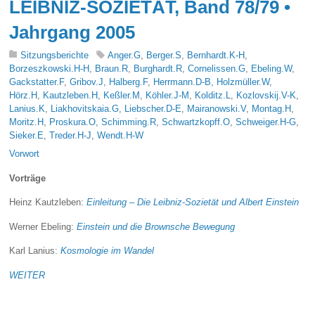
LEIBNIZ-SOZIETÄT, Band 78/79 •
Jahrgang 2005
Sitzungsberichte
Anger.G
,
Berger.S
,
Bernhardt.K-H
,
Borzeszkowski.H-H
,
Braun.R
,
Burghardt.R
,
Cornelissen.G
,
Ebeling.W
,
Gackstatter.F
,
Gribov.J
,
Halberg.F
,
Herrmann.D-B
,
Holzmüller.W
,
Hörz.H
,
Kautzleben.H
,
Keßler.M
,
Köhler.J-M
,
Kolditz.L
,
Kozlovskij.V-K
,
Lanius.K
,
Liakhovitskaia.G
,
Liebscher.D-E
,
Mairanowski.V
,
Montag.H
,
Moritz.H
,
Proskura.O
,
Schimming.R
,
Schwartzkopff.O
,
Schweiger.H-G
,
Sieker.E
,
Treder.H-J
,
Wendt.H-W
Vorwort
Vorträge
Heinz Kautzleben:
Einleitung – Die Leibniz-Sozietät und Albert Einstein
Werner Ebeling:
Einstein und die Brownsche Bewegung
Karl Lanius:
Kosmologie im Wandel
WEITER