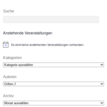
Suche
Anstehende Veranstaltungen
Es sind keine anstehenden Veranstaltungen vorhanden.
N
o
t
i
Kategorien
c
Kategorien
e
Autoren
Archiv
Archiv