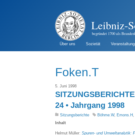
Leibniz-S
begründet 1700 als Branden
Über uns
Sozietät
Veranstaltun
Foken.T
5. Juni 1998
SITZUNGSBERICHTE 
24 • Jahrgang 1998
Sitzungsberichte
Böhme.W
,
Emons.H
Inhalt
Helmut Müller:
Spuren- und Umweltanalytik: 