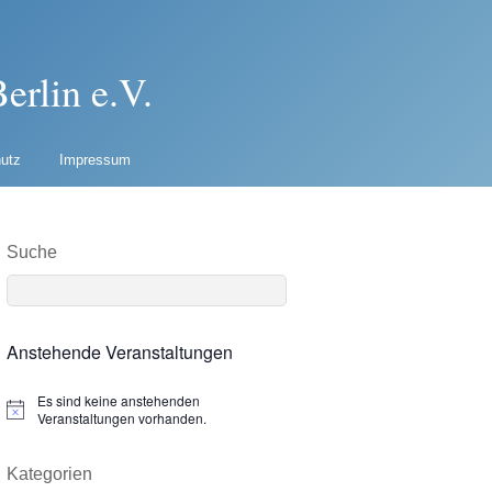
erlin e.V.
utz
Impressum
Suche
Anstehende Veranstaltungen
Es sind keine anstehenden
N
Veranstaltungen vorhanden.
o
t
i
Kategorien
c