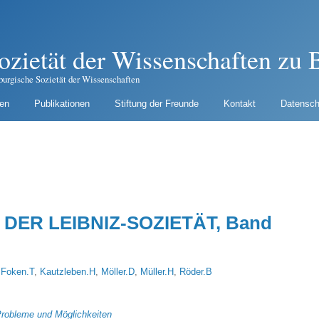
ozietät der Wissenschaften zu B
burgische Sozietät der Wissenschaften
gen
Publikationen
Stiftung der Freunde
Kontakt
Datensch
DER LEIBNIZ-SOZIETÄT, Band
,
Foken.T
,
Kautzleben.H
,
Möller.D
,
Müller.H
,
Röder.B
Probleme und Möglichkeiten