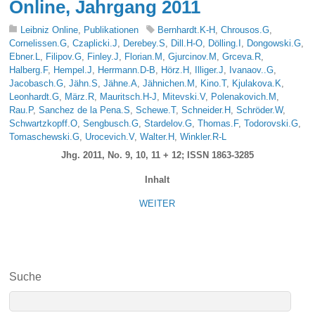
Online, Jahrgang 2011
Leibniz Online
,
Publikationen
Bernhardt.K-H
,
Chrousos.G
,
Cornelissen.G
,
Czaplicki.J
,
Derebey.S
,
Dill.H-O
,
Dölling.I
,
Dongowski.G
,
Ebner.L
,
Filipov.G
,
Finley.J
,
Florian.M
,
Gjurcinov.M
,
Grceva.R
,
Halberg.F
,
Hempel.J
,
Herrmann.D-B
,
Hörz.H
,
Illiger.J
,
Ivanaov..G
,
Jacobasch.G
,
Jähn.S
,
Jähne.A
,
Jähnichen.M
,
Kino.T
,
Kjulakova.K
,
Leonhardt.G
,
März.R
,
Mauritsch.H-J
,
Mitevski.V
,
Polenakovich.M
,
Rau.P
,
Sanchez de la Pena.S
,
Schewe.T
,
Schneider.H
,
Schröder.W
,
Schwartzkopff.O
,
Sengbusch.G
,
Stardelov.G
,
Thomas.F
,
Todorovski.G
,
Tomaschewski.G
,
Urocevich.V
,
Walter.H
,
Winkler.R-L
Jhg. 2011, No. 9, 10, 11 + 12; ISSN 1863-3285
Inhalt
WEITER
Suche