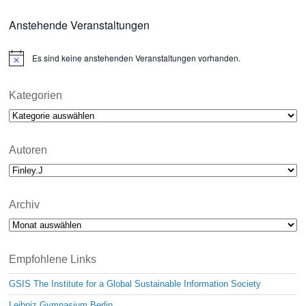
Anstehende Veranstaltungen
Es sind keine anstehenden Veranstaltungen vorhanden.
N
o
t
i
Kategorien
c
Kategorien
e
Autoren
Archiv
Archiv
Empfohlene Links
GSIS The Institute for a Global Sustainable Information Society
Leibniz Gymnasium Berlin