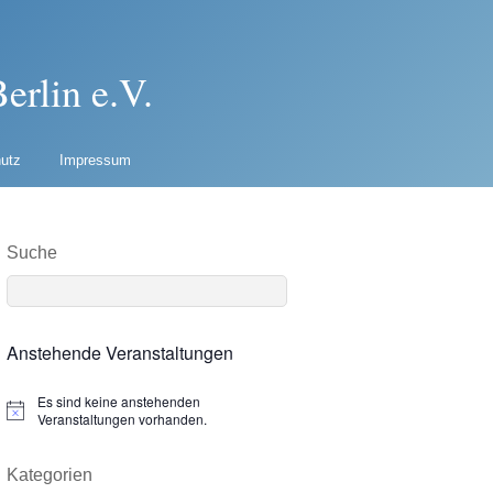
erlin e.V.
utz
Impressum
Suche
Anstehende Veranstaltungen
Es sind keine anstehenden
N
Veranstaltungen vorhanden.
o
t
i
Kategorien
c