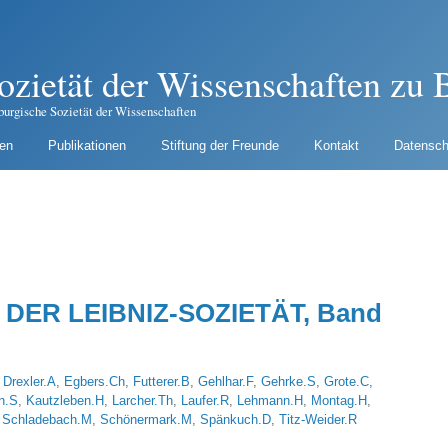
ozietät der Wissenschaften zu B
burgische Sozietät der Wissenschaften
gen
Publikationen
Stiftung der Freunde
Kontakt
Datensch
DER LEIBNIZ-SOZIETÄT, Band
,
Drexler.A
,
Egbers.Ch
,
Futterer.B
,
Gehlhar.F
,
Gehrke.S
,
Grote.C
,
n.S
,
Kautzleben.H
,
Larcher.Th
,
Laufer.R
,
Lehmann.H
,
Montag.H
,
,
Schladebach.M
,
Schönermark.M
,
Spänkuch.D
,
Titz-Weider.R