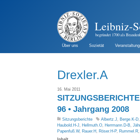
Leibniz-S
begründet 1700 als Branden
Über uns
Sozietät
Veranstaltun
Drexler.A
16. Mai 2011
SITZUNGSBERICHTE 
96 • Jahrgang 2008
Sitzungsberichte
Albertz.J
,
Berge.K-D
Haubold.H-J
,
Hellmuth.O
,
Herrmann.D-B
,
Jäh
Papenfuß.W
,
Rauer.H
,
Röser.H-P
,
Rummel.R
Inhalt