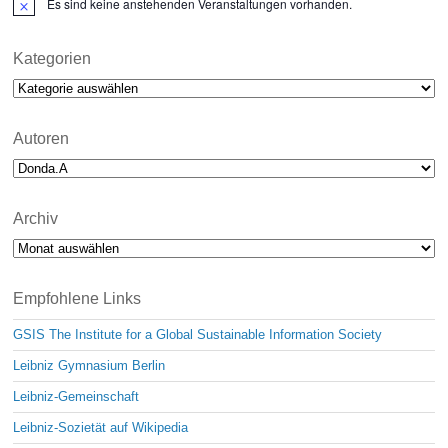
Es sind keine anstehenden Veranstaltungen vorhanden.
N
o
t
i
Kategorien
c
Kategorien
e
Autoren
Archiv
Archiv
Empfohlene Links
GSIS The Institute for a Global Sustainable Information Society
Leibniz Gymnasium Berlin
Leibniz-Gemeinschaft
Leibniz-Sozietät auf Wikipedia