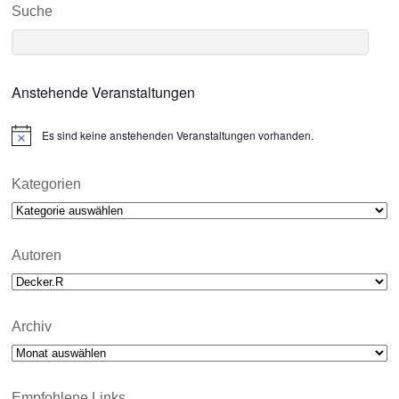
Suche
Anstehende Veranstaltungen
Es sind keine anstehenden Veranstaltungen vorhanden.
N
o
t
i
Kategorien
c
Kategorien
e
Autoren
Archiv
Archiv
Empfohlene Links