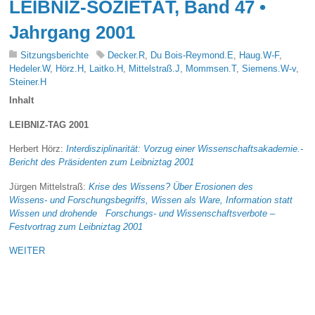
LEIBNIZ-SOZIETÄT, Band 47 •
Jahrgang 2001
Sitzungsberichte
Decker.R
,
Du Bois-Reymond.E
,
Haug.W-F
,
Hedeler.W
,
Hörz.H
,
Laitko.H
,
Mittelstraß.J
,
Mommsen.T
,
Siemens.W-v
,
Steiner.H
Inhalt
LEIBNIZ-TAG 2001
Herbert Hörz:
Interdisziplinarität: Vorzug einer Wissenschaftsakademie.-
Bericht des Präsidenten zum Leibniztag 2001
Jürgen Mittelstraß:
Krise des Wissens? Über Erosionen des
Wissens- und Forschungsbegriffs, Wissen als Ware, Information statt
Wissen und drohende Forschungs- und Wissenschaftsverbote –
Festvortrag zum Leibniztag 2001
WEITER